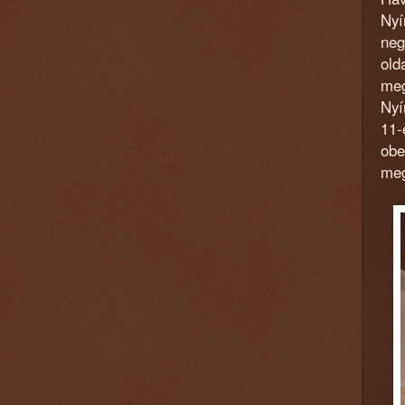
Nyí
neg
old
meg
Nyí
11-
obe
meg