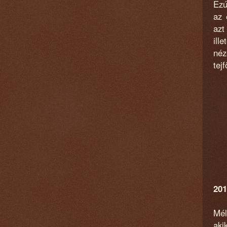
Ezú
az 
azt
ill
néz
tej
201
Mél
ak