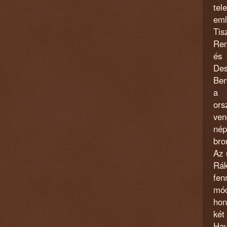
tel
eml
Tis
Ren
és 
Des
Ben
a 
ors
ven
nép
bro
Az 
Rák
fen
móc
hon
ké
Hav