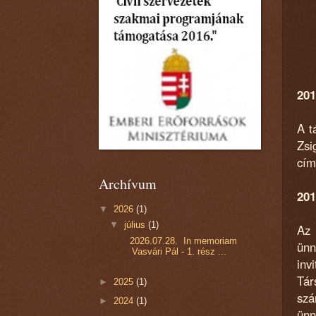
201
A t
Zsi
cím
Archívum
201
▼
2026
(1)
▼
július
(1)
Az 
2026.07.28. In memoriam
ünn
Vasvári Pál - 1. rész ...
inv
Tár
►
2025
(1)
szá
►
2024
(1)
ünn