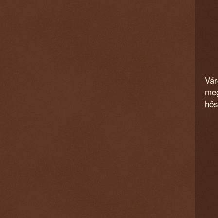
Vár
meg
hős