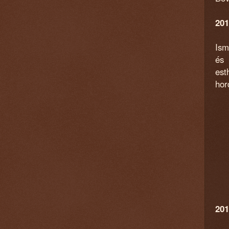
201
Ism
és 
est
hor
201