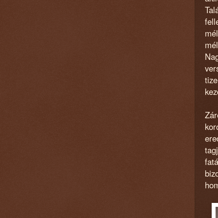
Tal
fel
mél
mél
Nag
ver
tiz
kez
Zár
kor
ere
tag
fat
biz
hom