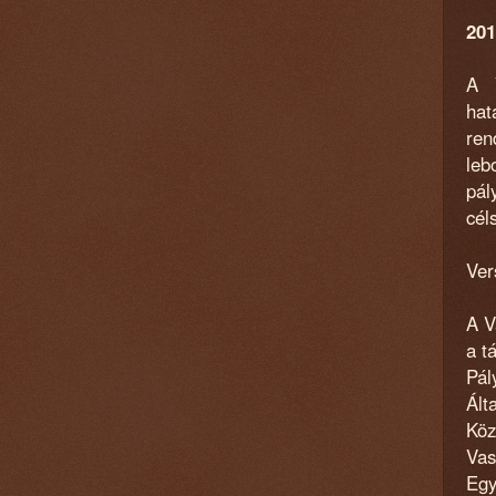
201
A 
hat
ren
leb
pál
cél
Ver
A V
a t
Pál
Ált
Köz
Vas
Egy