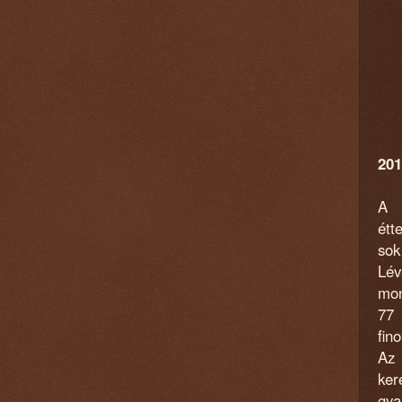
201
A 
étt
sok
Lév
mon
77 
fin
Az
ker
gya