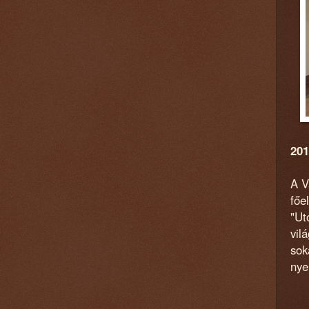
201
A V
főe
"Ut
vil
sok
nye