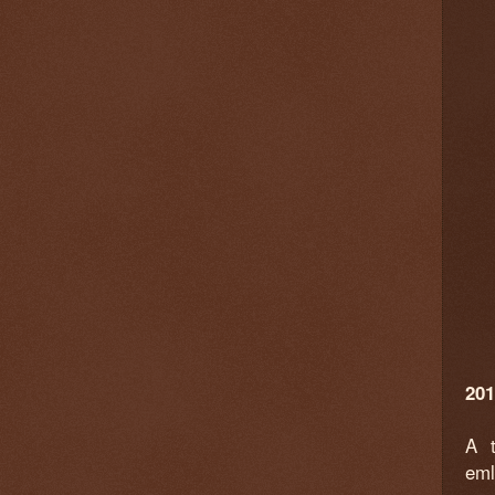
201
A t
eml