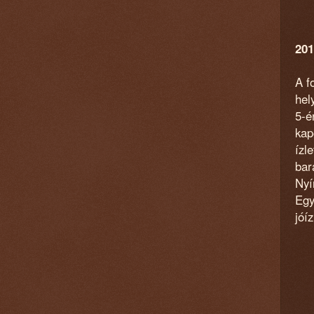
201
A f
hel
5-é
kap
ízl
bar
Ny
Egy
jóí