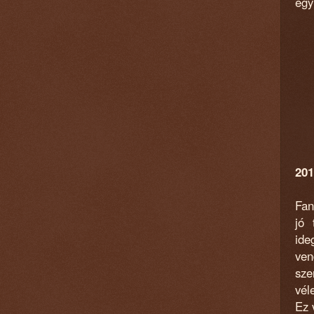
egy
201
Fan
jó 
ide
ven
sze
vél
Ez 