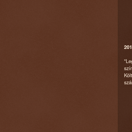
201
"Le
szí
Köl
szá