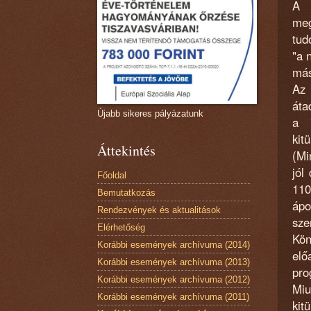
A 
meg
tud
"a 
más
Az 
áta
Újabb sikeres pályázatunk
a 
kit
Áttekintés
(Mi
jól
Főoldal
110
Bemutatkozás
ápo
Rendezvények és aktualitások
sze
Elérhetőség
Kön
Korábbi események archívuma (2014)
elő
Korábbi események archívuma (2013)
pro
Korábbi események archívuma (2012)
Miu
Korábbi események archívuma (2011)
ki