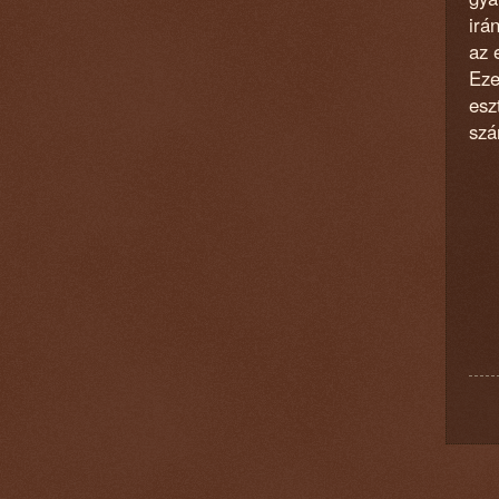
irá
az 
Eze
es
szá