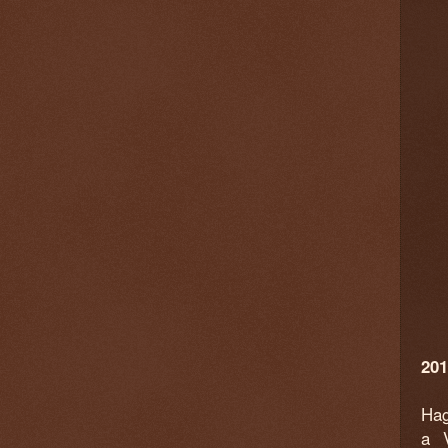
201
Hag
a V