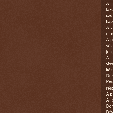
A p
la
sze
kap
A v
más
A p
vál
jel
A 
vis
köz
Díj
Kat
rés
A p
A p
Dom
Bőv