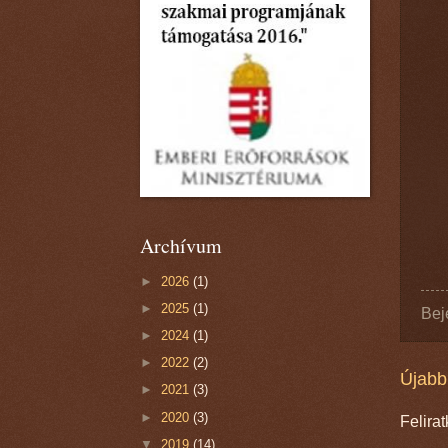
Archívum
►
2026
(1)
►
2025
(1)
Bej
►
2024
(1)
►
2022
(2)
Újabb
►
2021
(3)
►
2020
(3)
Felira
▼
2019
(14)