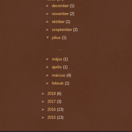
►
december
(1)
►
november
(2)
►
október
(1)
►
szeptember
(2)
▼
július
(1)
...
►
május
(1)
►
április
(1)
►
március
(4)
►
február
(1)
►
2018
(6)
►
2017
(3)
►
2016
(13)
►
2015
(13)