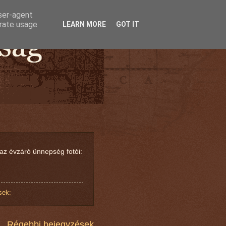
user-agent
erate usage
LEARN MORE
GOT IT
az évzáró ünnepség fotói:
sek:
Régebbi bejegyzések