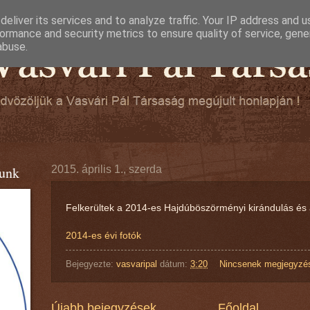
eliver its services and to analyze traffic. Your IP address and 
ormance and security metrics to ensure quality of service, gen
abuse.
tunk
2015. április 1., szerda
Felkerültek a 2014-es Hajdúböszörményi kirándulás és 
2014-es évi fotók
Bejegyezte:
vasvaripal
dátum:
3:20
Nincsenek megjegyzé
Újabb bejegyzések
Főoldal