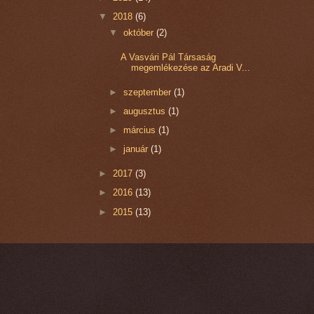
▼
2018
(6)
▼
október
(2)
A Vasvári Pál Társaság
megemlékezése az Aradi V...
►
szeptember
(1)
►
augusztus
(1)
►
március
(1)
►
január
(1)
►
2017
(3)
►
2016
(13)
►
2015
(13)