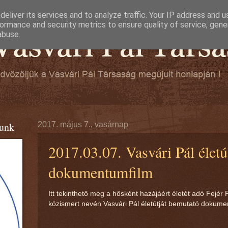
eliver its services and to analyze traffic. Your IP address and 
ormance and security metrics to ensure quality of service, gen
abuse.
tunk
2017. május 7., vasárnap
2017.03.07. Vasvári Pál életú
dokumentumfilm
Itt tekinthető meg a hősként hazájáért életét adó Fejér P
közismert nevén Vasvári Pál életútját bemutató dokume