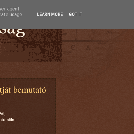
user-agent
erate usage
LEARN MORE
GOT IT
tját bemutató
ál,
ntumfilm