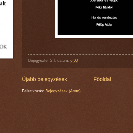
Bejegyezte:
S.I.
dátum:
6:00
Újabb bejegyzések
Főoldal
Feliratkozás:
Bejegyzések (Atom)