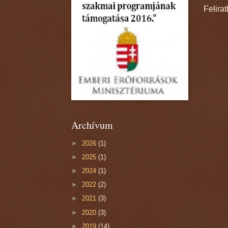
Felira
Archívum
►
2026
(1)
►
2025
(1)
►
2024
(1)
►
2022
(2)
►
2021
(3)
►
2020
(3)
►
2019
(14)